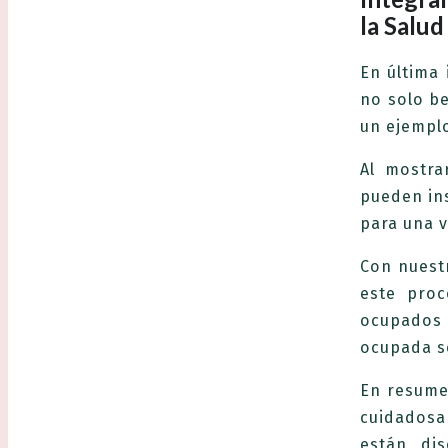
la Salud
En última 
no solo be
un ejemplo
Al mostra
pueden ins
para una v
Con nuestr
este proc
ocupados 
ocupada s
En resume
cuidadosa
están di