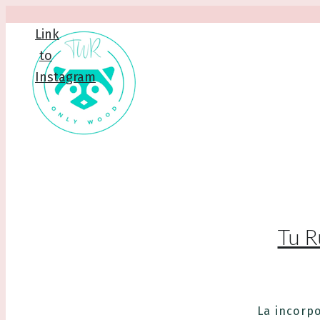
Link
to
Instagram
Tu R
La incorpo