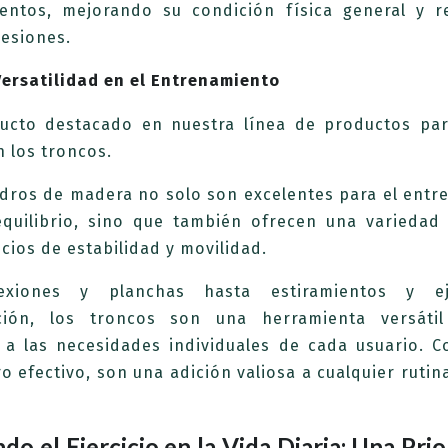
entos, mejorando su condición física general y r
lesiones.
Versatilidad en el Entrenamiento
ucto destacado en nuestra línea de productos para
n los troncos.
indros de madera no solo son excelentes para el ent
equilibrio, sino que también ofrecen una variedad
icios de estabilidad y movilidad.
exiones y planchas hasta estiramientos y ej
ación, los troncos son una herramienta versát
 a las necesidades individuales de cada usuario. C
o efectivo, son una adición valiosa a cualquier rutina
do el Ejercicio en la Vida Diaria: Una Pri