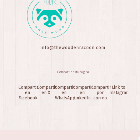
info@thewoodenracoon.com
Compartir esta página
Compartir
Compartir
Compartir
Compartir
Compartir
Link to
en
en X
en
en
por
Instagram
Facebook
WhatsApp
LinkedIn
correo