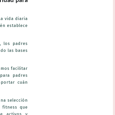
la vida diaria
ién establece
, los padres
ndo las bases
mos facilitar
 para padres
mportar cuán
una selección
 fitness que
e activos y