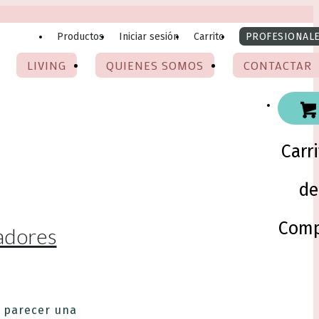
Productos
Iniciar sesión
Carrito
PROFESIONAL
LIVING
QUIENES SOMOS
CONTACTAR
Carr
de
Comp
vadores
e parecer una