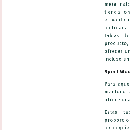
meta inal
tienda o
específic
ajetreada
tablas de
producto,
ofrecer un
incluso e
Sport Woo
Para aque
manteners
ofrece un
Estas ta
proporcio
a cualquie