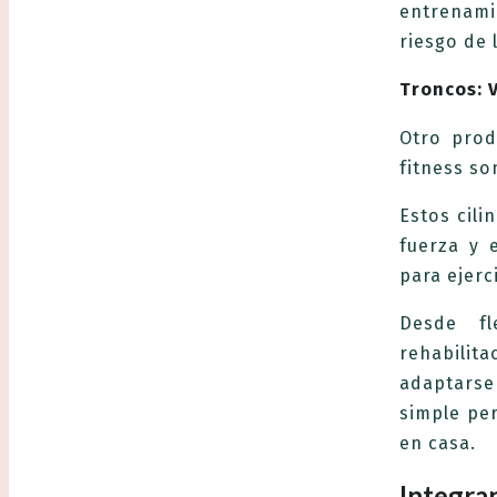
entrenami
riesgo de 
Troncos: 
Otro prod
fitness so
Estos cil
fuerza y 
para ejerc
Desde fl
rehabilit
adaptarse
simple per
en casa.
Integran