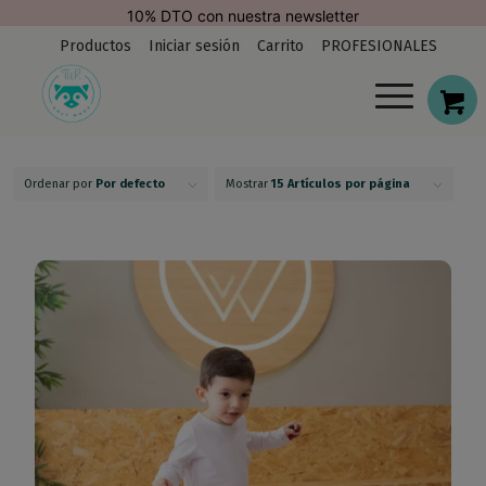
modal-check
Envío Gratis. España (península)
Productos
Iniciar sesión
Carrito
PROFESIONALES
Ordenar por
Por defecto
Mostrar
15 Artículos por página