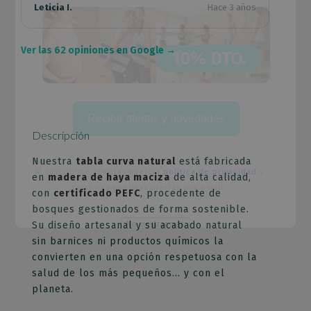
Leticia I.
Hace 3 años
Ver las 62 opiniones en Google →
10% DTO.
Recibir ofertas y novedades
Descripción
Nuestra
tabla curva natural
está fabricada
Al suscribirte aceptas nuestra
política de privacidad
y
en
madera de haya maciza
de alta calidad,
recibirás nuestras ofertas por email.
con
certificado PEFC
, procedente de
bosques gestionados de forma sostenible.
No mostrar más
Su diseño artesanal y su acabado natural
sin barnices ni productos químicos la
Esto se cerrará en
65
segundos
convierten en una opción respetuosa con la
salud de los más pequeños… y con el
planeta.