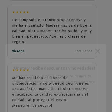
★★★★★
He comprado el tronco propioceptivo y
me ha encantado. Madera maciza de buena
calidad, olor a madera recién pulida y muy
bien empaquetado. Además 5 clases de
regalo.
Victoria
Hace 2 años
¡Únete y recibe descuentos y novedades!
★★★★★
Suscríbete a la newsletter y te damos tu
Me han regalado el tronco de
código de descuento para tu primera compra.
propiocepción y solo puedo decir que es
una auténtica maravilla. El olor a madera,
Correo electrónico
el acabado, la calidad extraordinaria y el
cuidado al proteger el envío.
¡Repetiremos seguro!