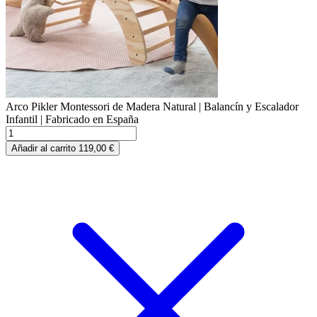
Arco Pikler Montessori de Madera Natural | Balancín y Escalador
Infantil | Fabricado en España
Arco
Pikler
Añadir al carrito
119,00
€
Montessori
de
Madera
Natural
|
Balancín
y
Escalador
Infantil
|
Fabricado
en
España