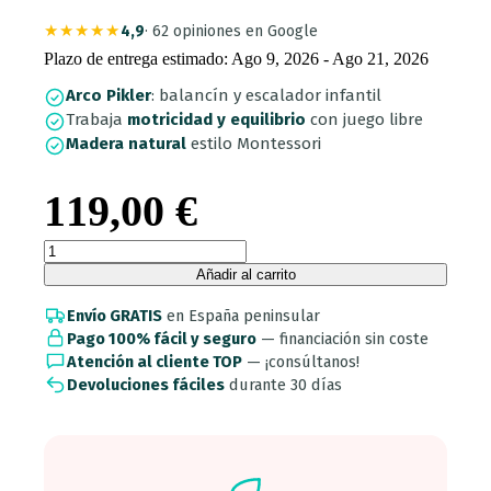
★★★★★
4,9
· 62 opiniones en Google
Plazo de entrega estimado: Ago 9, 2026 - Ago 21, 2026
Arco Pikler
: balancín y escalador infantil
Trabaja
motricidad y equilibrio
con juego libre
Madera natural
estilo Montessori
119,00
€
Arco
Pikler
Añadir al carrito
Montessori
de
Envío GRATIS
en España peninsular
Madera
Pago 100% fácil y seguro
— financiación sin coste
Natural
Atención al cliente TOP
— ¡consúltanos!
|
Devoluciones fáciles
durante 30 días
Balancín
y
Escalador
Infantil
|
Fabricado