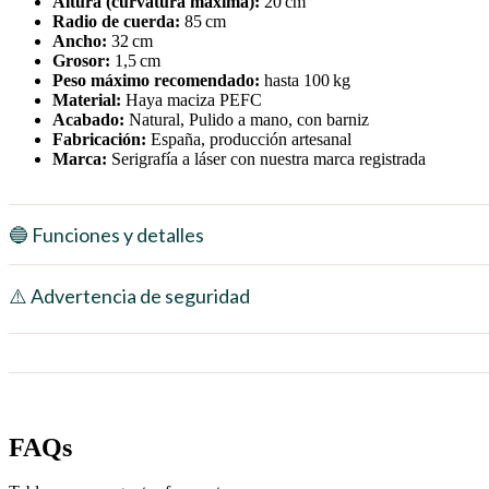
Altura (curvatura máxima):
20 cm
Radio de cuerda:
85 cm
Ancho:
32 cm
Grosor:
1,5 cm
Peso máximo recomendado:
hasta 100 kg
Material:
Haya maciza PEFC
Acabado:
Natural, Pulido a mano, con barniz
Fabricación:
España, producción artesanal
Marca:
Serigrafía a láser con nuestra marca registrada
🔵 Funciones y detalles
⚠️ Advertencia de seguridad
FAQs