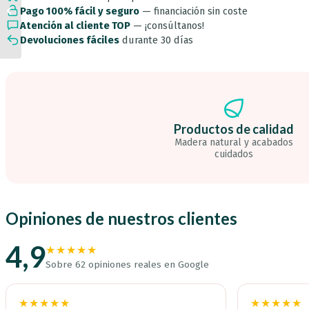
Barnizada
Foam | Montessori |
Pago 100% fácil y seguro
— financiación sin coste
de
Equilibrio,...
Atención al cliente TOP
— ¡consúltanos!
Madera
Devoluciones fáciles
durante 30 días
|
Juego
Libre,
Equilibrio
y
Motricidad
para
Productos de calidad
Niños
|
Madera natural y acabados
cuidados
Fabricada
en
España
cantidad
Opiniones de nuestros clientes
4,9
★★★★★
Sobre 62 opiniones reales en Google
★★★★★
★★★★★