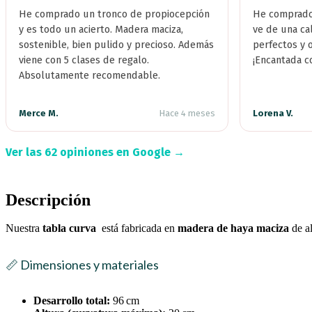
He comprado un tronco de propiocepción
He comprado 
y es todo un acierto. Madera maciza,
ve de una ca
sostenible, bien pulido y precioso. Además
perfectos y 
viene con 5 clases de regalo.
¡Encantada c
Absolutamente recomendable.
Merce M.
Hace 4 meses
Lorena V.
Ver las 62 opiniones en Google →
Descripción
Nuestra
tabla curva
está fabricada en
madera de haya maciza
de al
📏 Dimensiones y materiales
Desarrollo total:
96 cm