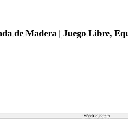
da de Madera | Juego Libre, Equ
¡Únete y recibe descuentos y novedades!
ete a la newsletter y te damos tu código de descuento para tu primera c
Correo electrónico
Añadir al carrito
10% DTO.