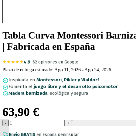
Tabla Curva Montessori Barniza
| Fabricada en España
★★★★★
4,9
· 62 opiniones en Google
Plazo de entrega estimado: Ago 11, 2026 - Ago 24, 2026
Suscríb
Inspirada en
Montessori, Pikler y Waldorf
Fomenta el
juego libre y el desarrollo psicomotor
Madera barnizada
, ecológica y segura
63,90
€
Tabla
Tabla Curva Infantil de
Curva
Montessori
Madera Barnizada con
Envío GRATIS
en España peninsular